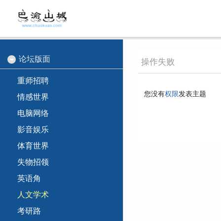
论坛版面
操作失败
重师招聘
您没有
权限
发表主题
情感世界
电脑网络
影音娱乐
体育世界
失物招领
英语角
人文学术
考研路