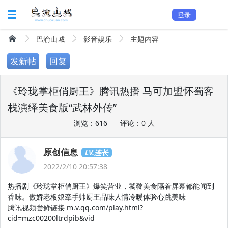
登录
巴渝山城
影音娱乐
主题内容
发新帖
回复
《玲珑掌柜俏厨王》腾讯热播 马可加盟怀蜀客
栈演绎美食版“武林外传”
浏览：616
评论：0 人
原创信息
LV.连长
2022/2/10 20:57:38
热播剧《玲珑掌柜俏厨王》爆笑营业，饕餮美食隔着屏幕都能闻到
香味。傲娇老板娘牵手帅厨王品味人情冷暖体验心跳美味
腾讯视频尝鲜链接 m.v.qq.com/play.html?
cid=mzc00200ltrdpib&vid