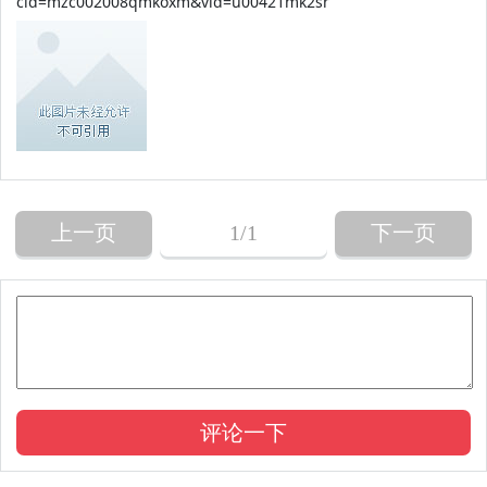
cid=mzc002008qmkoxm&vid=u00421mk2sr
上一页
1
/1
下一页