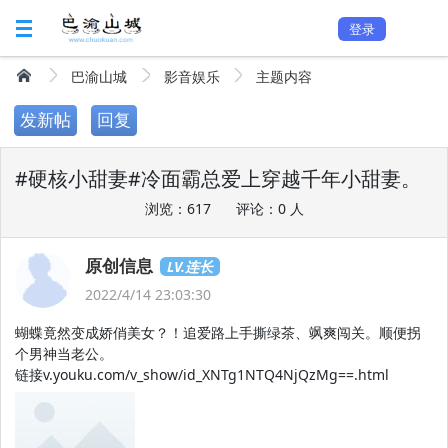
登录
巴渝山城
影音娱乐
主题内容
发新帖
回复
#硬核小甜妻#冷面霸总爱上穿越千年小甜妻。
浏览：617
评论：0 人
原创信息
LV.连长
2022/4/14 23:03:30
蝴蝶竟然变成娇俏美女？！追爱路上手撕绿茶、飒爽闯关。顺便拐
个男神当老公。
链接v.youku.com/v_show/id_XNTg1NTQ4NjQzMg==.html