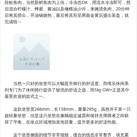
段鲑鱼肉，当然新鲜鱼肉为上佳，冷冻也OK，用流水冷冻即可，然
后混合柠檬汁、蜂蜜、酱油以及橄榄油少许，来腌渍鱼肉，20分钟
后将其捞出，开油锅烧热，最后将其煎至两面金黄后盛出装盘，就
完成啦～
当然一只好的坐垫可以大幅提升骑行的舒适度。而维乐休闲系
列专门为了休闲骑行提供了较优的舒适之选，而Sky OW+正是其中
最受欢迎的款式之一。
这款坐垫宽266mm，长158mm，重量295g，虽然并不算一只
超轻量坐垫，但是这只坐垫在兼顾稳定减震和保持支撑两者之间获
得了平衡，在坐点区域增加发泡容量，提升更多的舒适性能。
这个坐垫侧面的细节非常细致，缝合的线也非常整齐，填充紧