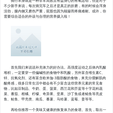
骑行本身就是一种非常高效且有益身心的有氧运动，但是对于
不少新手来说，每次骑完车之后才是真正的折磨，有的时候会浑身
没劲，腿内侧又磨伤严重，屁股也因为颠簸而疼痛难耐。或许，你
需要综合适合的外设与合理的营养摄入啦！
首先我们来说说补充体力的好办法。高强度运动之后体内乳酸
堆积，一定要穿一些偏碱性的食物中和乳酸，另外富含维生素C、
锌、抗氧化剂、还有富含欧米伽-3脂肪酸的食物，来充分缓解肌肉
酸疼感，很多日常生活中都会有不少富含这些营养元素的常见食
物，比如豆制品、牛奶、蛋、菠菜、西兰花和芥蓝等十字花科蔬
菜、番茄、柑橘、柠檬、奇异果、坚果、沙丁鱼或者鲭鱼等亮皮
鱼、鲑鱼、甲壳类、南瓜、番薯、马铃薯、蓝莓、姜等等。
再给你推荐一个美味又健康的恢复体力的食谱。首先，取出一