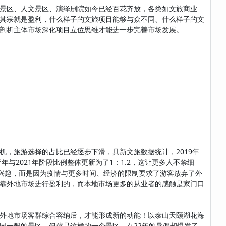
景区、人文景区、演绎剧院如今已经百花齐放，各类如文旅商业
其宗就是盈利，什么样子的文旅项目能够与众不同、什么样子的文
剖析主体市场深化项目立位思维才能进一步完善市场发展。
，旅游选择的占比已经逐步下滑，具新文旅数据统计，2019年
半年与2021年阶段比例整体更新为了1：1.2，这让更多人不禁细
去兴趣，而是因为疫情与更多时间、经济的限制要求了游客放弃了外
靠外地市场进行盈利的，而本地市场更多的从业者的感触是家门口
外地市场客群综合容纳后，才能形成新的动能！以泰山天颐湖花海
园一般的景区，但就是这样的一个景区，在22年的暑假却爆发了