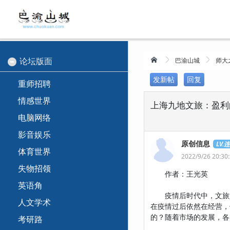
论坛版面
巴渝山城
师大
发新帖
回复
重师招聘
情感世界
上海九地文旅：盈利
电脑网络
影音娱乐
原创信息
LV.
体育世界
2022/9/26 20:30
失物招领
作者：王光英
英语角
疫情后时代中，文旅如
人文学术
在疫情过后依然在经营，
的？随着市场的发展，各
考研路