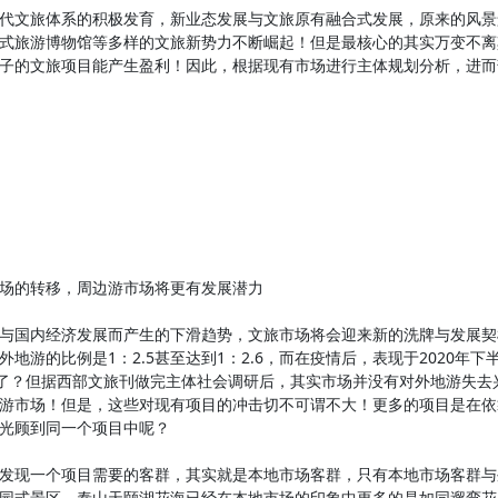
文旅体系的积极发育，新业态发展与文旅原有融合式发展，原来的风景
式旅游博物馆等多样的文旅新势力不断崛起！但是最核心的其实万变不离
子的文旅项目能产生盈利！因此，根据现有市场进行主体规划分析，进而
的转移，周边游市场将更有发展潜力
内经济发展而产生的下滑趋势，文旅市场将会迎来新的洗牌与发展契机
地游的比例是1：2.5甚至达到1：2.6，而在疫情后，表现于2020年下
”了？但据西部文旅刊做完主体社会调研后，其实市场并没有对外地游失
游市场！但是，这些对现有项目的冲击切不可谓不大！更多的项目是在依
光顾到同一个项目中呢？
现一个项目需要的客群，其实就是本地市场客群，只有本地市场客群与
园式景区，泰山天颐湖花海已经在本地市场的印象中更多的是如同遛弯花