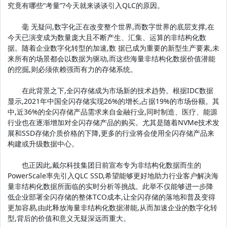
究竟有哪些“考量”?今天就来谈谈引入QLC的原因。
毫 无疑问,数字化正在改变整个世界,而数字世界的底层支撑,在
今天已演变成为数量庞大且不断产生、汇集、运算的非结构化数
据。随着企业数字化转型的加速,数 据已成为重要的新型生产要素,未
来所有的场景都会以数据为驱动,而这些海量非结构化数据价值潜能
的挖掘,则必须依赖强而有力的存储系统。
在此背景之下,全闪存储成为市场新的技术趋势。根据IDC数据
显示,2021年中国全闪存储实现26%的增长,占据19%的市场份额。其
中,近36%的全闪存储产品需求来自金融行业,同时制造、医疗、能源
行业也在逐渐增加对全闪存储产品的购买。尤其是随着NVMe技术发
展和SSD存储介质价格的下降,更多的行业将会使用全闪存储产品来
构建或升级数据中心。
也正因此,戴尔科技集团日前宣布专为非结构化数据而生的
PowerScale率先引入QLC SSD,希望能够更好地助力行业客户解决海
量非结构化数据所面临的实时分析等挑战。此举不仅能够进一步降
低企业部署全闪存储的整体TCO成本,让全闪存储的落地和普及变得
更加容易,由此释放海量非结构化数据潜能,从而加速企业的数字化转
型,背后的价值和意义无疑深远而重大。