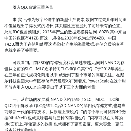
引入QLC背后三重考量
事 实上,作为数字经济中的新型生产要素,数据在过去几年时间里
不但呈现出了爆发式的增长,其关键性更被提到了前所未有的位置。
此前IDC也曾预测,到 2025年产生的数据规模将达到180ZB,其中来自
中国的数据有41ZB,而这一规模在2020年仅为全球64ZB、中国
14ZB,而为了存储和处理这 些随处产生的海量数据,存储介质的变革
也就变得至关重要。
可以看到,目前SSD的存储密度和容量越来越大,同时NAND闪存
也从之前的SLC、MLC逐渐转向TLC和QLC,其中QLC于2018年诞生,
在三年前正式规模化商用以来,就受到了整个市场的高度关注。在戴
尔科技集团大中华区存储产品经理岑广海看来,PowerScale在这个时
间节点引入QLC,也主要是出于以下三个方面的考量:
一、从市场的发展看,NAND 闪存历经了SLC、MLC、TLC和
QLC四个阶段,而QLC是继TLC后3D NAND的第四代存储方式,也是当
前最新一代的闪存技术。从原理上来说,QLC的每个单元可储存4个数
据(4bit/cell),也就意味着与前三种闪存相比,QLC闪存可以在同等的
die面积上,存储更多的数据,也就拥有了更高密度、更大容量、更低
成本的优势和特点。