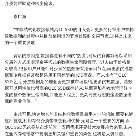
介质能帮助这种转变提速。
岑广海:
“在非结构化数据领域,QLC SSD的引入会让更多的行业用户在构
建数据湖的过程中从目前采用混闪节点过渡到全闪节点,这将是未来
的一个重要发展。
背后的原因是,数据都是有不同的“热度”,对应的存储就可以采用
分层的方式来实现金字塔式的数据生命周期管理。过去由于价格相
对较高,很多用户只能针对少量的热数据采用全闪节点,而更多的温数
据和冷数据通常都是采用不同类型的HDD硬盘。而未来有了QLC
SSD之后,分层数据湖的理念会更加被市场接纳,更多的热数据、温数
据可以用性价比很高的QLC SSD保存起来,从而更加有效地管理好企
业的整个数据生命周期,并能更大程度、更高时效地挖掘这些数据潜
藏的商业价值。”
由此可见,快速增长的非结构化数据量超乎人们的想象,而要化解
这种挑战,利用存储介质带来变化和优势,无疑是一个重要的方向,而
QLC SSD无论是从市场前景、应用需求还是技术发展趋势来看,未来
在全闪存储部署中扮演更加关键和重要的角色,也将是大势所趋。