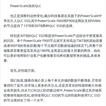
PowerScale加持QLC
也正是洞察到这种变化,戴尔科技集团在其旗下的PowerScale中
率先引入QLC SSD,其中PowerScale F600和F900这两款支持NVMe
的节点提供了15TB和30TB两种QLC SSD的选择。
特别是30TB的QLC SSD将提供PowerScale产品组合中密度最高
的闪存。单个PowerScale F900节点就可支持高达736TB的原始容量
或者900TB的有效容量(每个节点都开启数据缩减的情况下),而整个存
储集群容量更提高至高达186PB,这将是以前最大容量的两倍。由此
可以更好地帮助行业客户化解海量非结构化数据带来的挑战,具体来
看:
首先,在性能方面。
我们知道,随着存储介质上每个单元存储的数据不断增多,尽管容
量得到了提升,但市场上更多的关注点,还是其背后的性能和耐久性都
会有所损失,但从TLC向QLC的切换过程中,PowerScale通过其存储系
统整体性能的优化,使得使用QLC SSD的节点的性能和使用TLC SSD
的节点维持在了同一个水平。