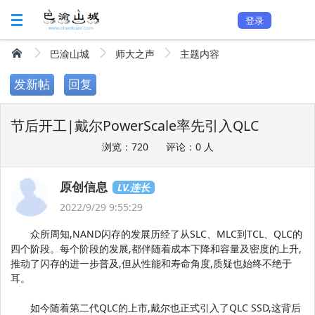
登录
巴渝山城
师大之声
主题内容
发新帖
回复
节后开工|戴尔PowerScale率先引入QLC
浏览：720
评论：0 人
原创信息
LV.连长
2022/9/29 9:55:29
众所周知,NAND闪存的发展历经了从SLC、MLC到TCL、QLC的
四个阶段。每个阶段的发展,都伴随着成本下降和容量及密度的上升,
推动了闪存的进一步普及,但从性能和寿命角度,质疑也始终不绝于
耳。
如今随着第二代QLC的上市,戴尔也正式引入了QLC SSD,这背后