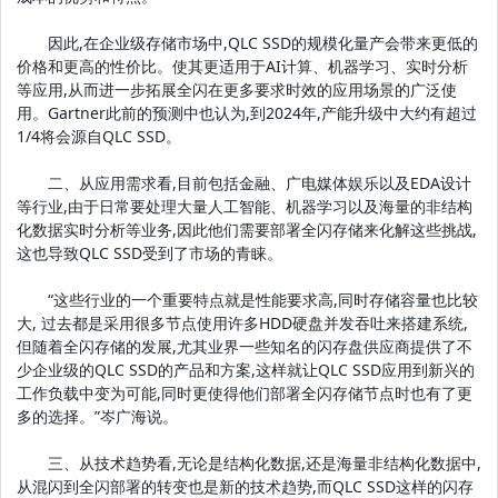
因此,在企业级存储市场中,QLC SSD的规模化量产会带来更低的
价格和更高的性价比。使其更适用于AI计算、机器学习、实时分析
等应用,从而进一步拓展全闪在更多要求时效的应用场景的广泛使
用。Gartner此前的预测中也认为,到2024年,产能升级中大约有超过
1/4将会源自QLC SSD。
二、从应用需求看,目前包括金融、广电媒体娱乐以及EDA设计
等行业,由于日常要处理大量人工智能、机器学习以及海量的非结构
化数据实时分析等业务,因此他们需要部署全闪存储来化解这些挑战,
这也导致QLC SSD受到了市场的青睐。
“这些行业的一个重要特点就是性能要求高,同时存储容量也比较
大, 过去都是采用很多节点使用许多HDD硬盘并发吞吐来搭建系统,
但随着全闪存储的发展,尤其业界一些知名的闪存盘供应商提供了不
少企业级的QLC SSD的产品和方案,这样就让QLC SSD应用到新兴的
工作负载中变为可能,同时更使得他们部署全闪存储节点时也有了更
多的选择。”岑广海说。
三、从技术趋势看,无论是结构化数据,还是海量非结构化数据中,
从混闪到全闪部署的转变也是新的技术趋势,而QLC SSD这样的闪存